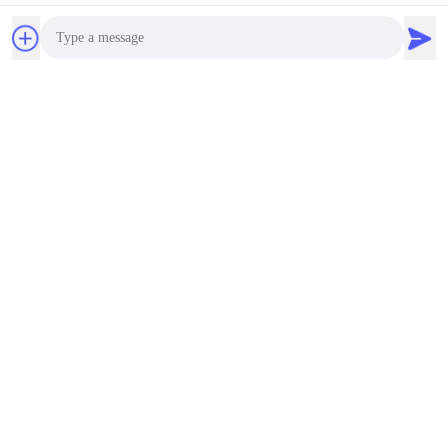
4. Etiqueta personalizada
Productos principales
Photo
Video Call
Audio Call