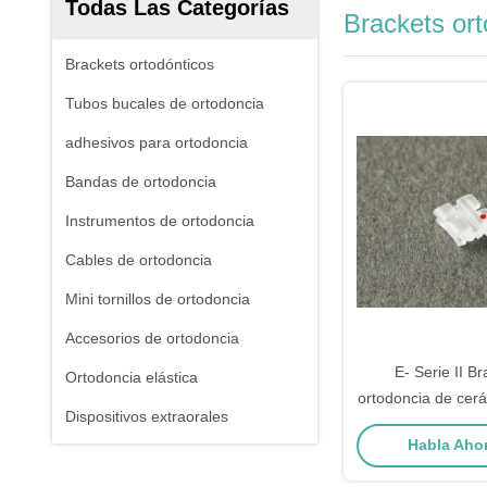
Todas Las Categorías
Brackets ort
Brackets ortodónticos
Tubos bucales de ortodoncia
adhesivos para ortodoncia
Bandas de ortodoncia
Instrumentos de ortodoncia
Cables de ortodoncia
Mini tornillos de ortodoncia
Accesorios de ortodoncia
E- Serie II B
Ortodoncia elástica
ortodoncia de cer
Dispositivos extraorales
de ranura Tratami
Habla Ahor
los die