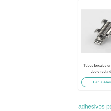
Tubos bucales or
doble recta 
converti
Habla Ahor
adhesivos p