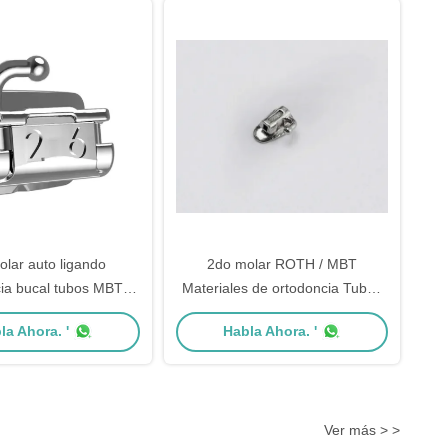
olar auto ligando
2do molar ROTH / MBT
ia bucal tubos MBT
Materiales de ortodoncia Tubos
0.022"
bucales 0,022" / 0,018"
la Ahora. '
Habla Ahora. '
Ver más > >