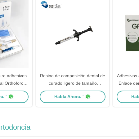
ura adhesivos
Resina de composición dental de
Adhesivos 
al Orthoforce
curado ligero de tamaño
Enlace den
i paquete
estándar para el tratamiento
de cura
a. '
Habla Ahora. '
Hab
dental
rtodoncia