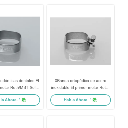
odónticas dentales El
0Banda ortopédica de acero
molar Roth/MBT Solo
inoxidable El primer molar Roth /
022" / 0.018"
MBT con tubos dobles
la Ahora. '
Habla Ahora. '