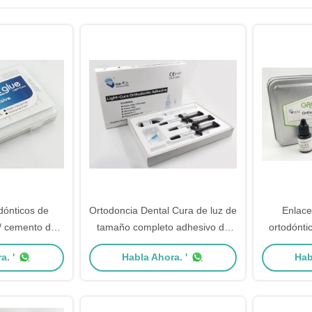
dónticos de
Ortodoncia Dental Cura de luz de
Enlace
/ cemento de
tamaño completo adhesivo de
ortodónti
ertificación CE
unión ortopédica grado A
Cambio
a. '
Habla Ahora. '
Hab
Pe