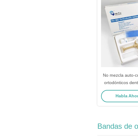
No mezcla auto-c
ortodónticos dent
Enlace en min
Habla Ahor
Bandas de o