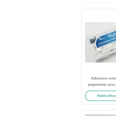
Adhesivos orto
pegamento azul 
banda ligera con c
Habla Ahor