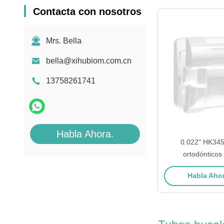
Contacta con nosotros
Mrs. Bella
bella@xihubiom.com.cn
13758261741
Habla Ahora.
0.022" HK345
ortodónticos
autoligantes de
Habla Ahor
circon