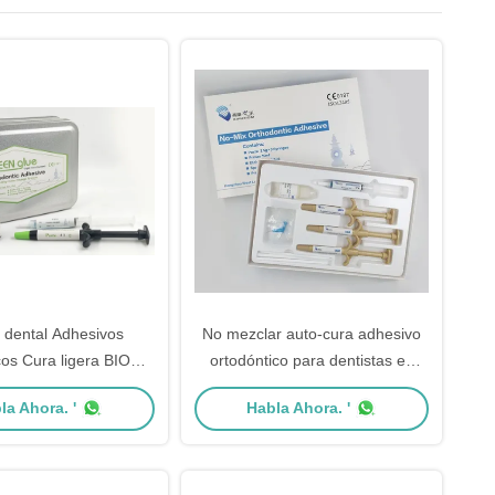
 dental Adhesivos
No mezclar auto-cura adhesivo
cos Cura ligera BIOM
ortodóntico para dentistas en
 de color caliente
paquete estándar
la Ahora. '
Habla Ahora. '
gamento verde