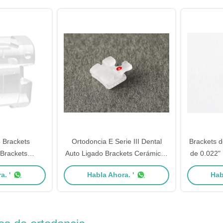
 Brackets
Ortodoncia E Serie III Dental
Brackets d
 Brackets
Auto Ligado Brackets Cerámicos
de 0.022"
 cerámica de
base de malla
a. '
Habla Ahora. '
Hab
ia