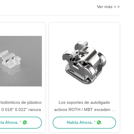
Ver más > >
todónticos de plástico
Los soportes de autoligado
0.018" 0.022" ranura
activos ROTH / MBT exceden la
serie 0.022 " gancho en 345
la Ahora. '
Habla Ahora. '