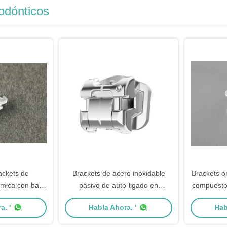
odónticos
rackets de
Brackets de acero inoxidable
Brackets or
ámica con base
pasivo de auto-ligado en
compuesto 
ento dental de
ortodoncia Brilliant III
a. '
Habla Ahora. '
Hab
ntes