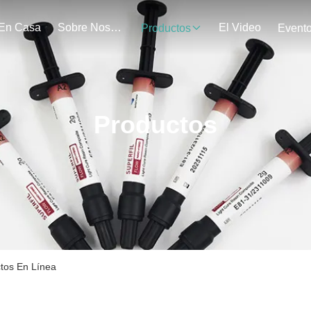
En Casa
Sobre Nosotros
El Video
Productos
Event
Productos
ctos En Línea