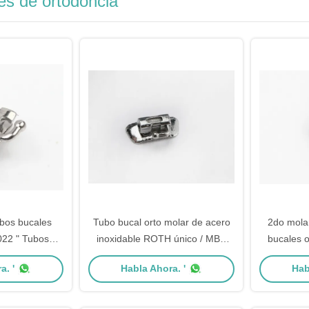
es de ortodoncia
bos bucales
Tubo bucal orto molar de acero
2do mola
022 " Tubos
inoxidable ROTH único / MBT
bucales o
ertibles
0.022 " / 0.018"
0.01
a. '
Habla Ahora. '
Hab