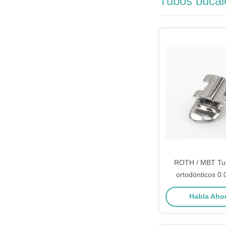
Tubos bucal
ROTH / MBT Tu
ortodónticos 0.
molares conv
Habla Ahor