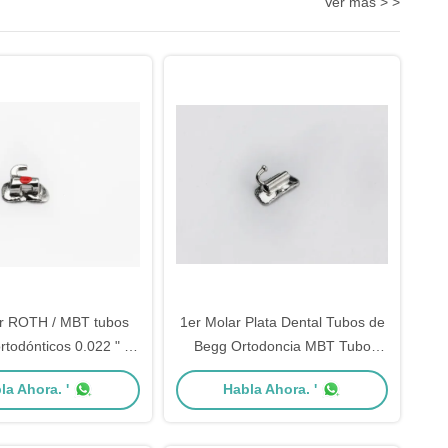
Ver más > >
r ROTH / MBT tubos
1er Molar Plata Dental Tubos de
rtodónticos 0.022 " /
Begg Ortodoncia MBT Tubo
8" Serie de lujo
Bucal
la Ahora. '
Habla Ahora. '