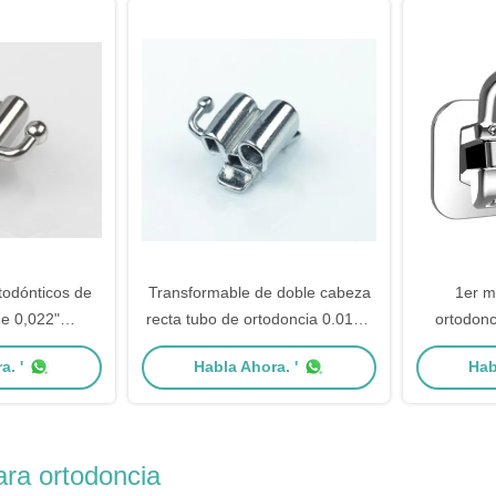
todónticos de
Transformable de doble cabeza
1er m
de 0,022"
recta tubo de ortodoncia 0.018 "
ortodonc
bles
1er molar ROTH / MBT
a. '
Habla Ahora. '
Hab
ara ortodoncia