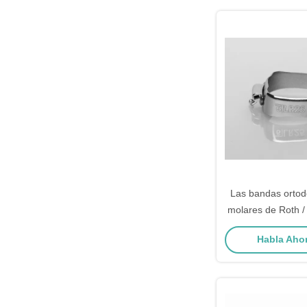
Las bandas ortod
molares de Roth /
0.018
Habla Ahor