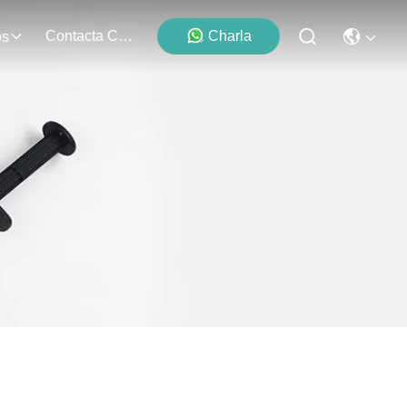
Contacta Con Nosotros
Charla
os