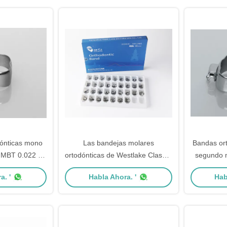
ónticas mono
Las bandejas molares
Bandas ort
 MBT 0.022 " /
ortodónticas de Westlake Clase II
segundo 
"
CE FDA ISO aprobadas
0.
a. '
Habla Ahora. '
Hab