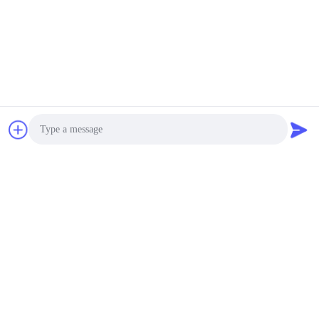
Photo
Video Call
Audio Call