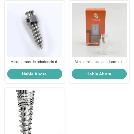
Micro-tornos de ortodoncia de
Mini tornillos de ortodoncia de
aleación de titanio
acero inoxidable con diseños de
Microimplantes dentales de
cabeza multifuncionales
Habla Ahora.
Habla Ahora.
ortodoncia