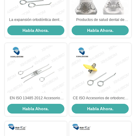
La expansión ortodóntica dental
Productos de salud dental de
universal de tornillo retracción II
clase I Tornos de expansión de
Habla Ahora.
Habla Ahora.
para el tratamiento de los dientes
acero inoxidable en ortodoncia
EN ISO 13485 2012 Accesorios
CE ISO Accesorios de ortodoncia
de ortodoncia tornillo de
de acero inoxidable Torsión de
Habla Ahora.
Habla Ahora.
expansión dental Hyrax de metal
tornillo de ortopedia de expansión
I