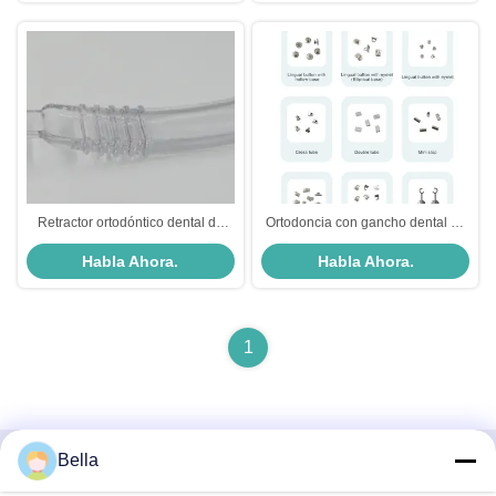
Retractor ortodóntico dental de
Ortodoncia con gancho dental de
labios de acero inoxidable
acero inoxidable con bases
Habla Ahora.
Habla Ahora.
Diferentes tipos y tamaños
variables
1
Bella
Contacto rápido