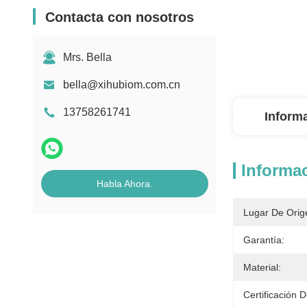
Contacta con nosotros
Mrs. Bella
bella@xihubiom.com.cn
13758261741
Inform
Informac
Habla Ahora.
Lugar De Orig
Garantía:
Material:
Certificación 